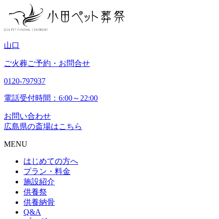
山
口
ご火葬ご予約・お問合せ
0120-797937
電話受付時間：6:00～22:00
お問い合わせ
広島県の斎場はこちら
MENU
はじめての方へ
プラン・料金
施設紹介
供養祭
供養納骨
Q&A