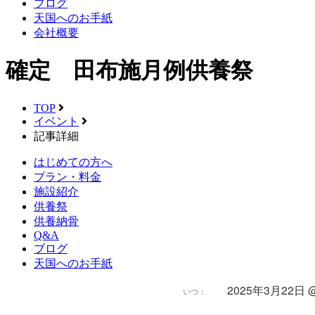
ブログ
天国へのお手紙
会社概要
確定 田布施月例供養祭
TOP
イベント
記事詳細
はじめての方へ
プラン・料金
施設紹介
供養祭
供養納骨
Q&A
ブログ
天国へのお手紙
2025年3月22日 @ 
いつ：