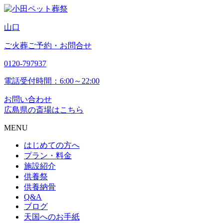
山
口
ご火葬ご予約・お問合せ
0120-797937
電話受付時間：6:00～22:00
お問い合わせ
広島県の斎場はこちら
MENU
はじめての方へ
プラン・料金
施設紹介
供養祭
供養納骨
Q&A
ブログ
天国へのお手紙