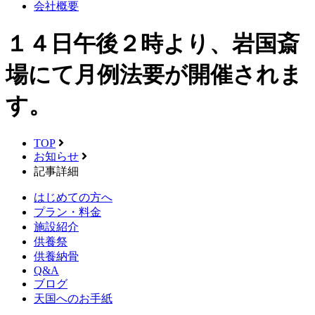
会社概要
１４日午後２時より、岩国斎
場にて月例法要が開催されま
す。
TOP
お知らせ
記事詳細
はじめての方へ
プラン・料金
施設紹介
供養祭
供養納骨
Q&A
ブログ
天国へのお手紙