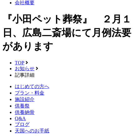
会社概要
『小田ペット葬祭』 ２月１
日、広島二斎場にて月例法要
があります
TOP
お知らせ
記事詳細
はじめての方へ
プラン・料金
施設紹介
供養祭
供養納骨
Q&A
ブログ
天国へのお手紙