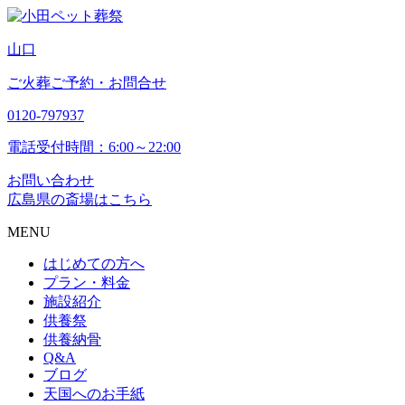
山
口
ご火葬ご予約・お問合せ
0120-797937
電話受付時間：6:00～22:00
お問い合わせ
広島県の斎場はこちら
MENU
はじめての方へ
プラン・料金
施設紹介
供養祭
供養納骨
Q&A
ブログ
天国へのお手紙