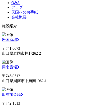
Q&A
ブログ
天国へのお手紙
会社概要
施設紹介
岩国斎場
〒741-0073
山口県岩国市柱野262-2
周南斎場
〒745-0512
山口県周南市中須南1962-1
田布施斎場
〒742-1513