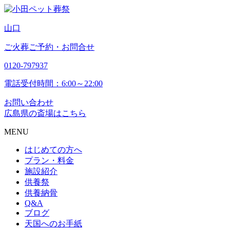
山
口
ご火葬ご予約・お問合せ
0120-797937
電話受付時間：6:00～22:00
お問い合わせ
広島県の斎場はこちら
MENU
はじめての方へ
プラン・料金
施設紹介
供養祭
供養納骨
Q&A
ブログ
天国へのお手紙