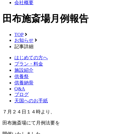
会社概要
田布施斎場月例報告
TOP
お知らせ
記事詳細
はじめての方へ
プラン・料金
施設紹介
供養祭
供養納骨
Q&A
ブログ
天国へのお手紙
７月２４日１４時より、
田布施斎場にて月例法要を
開催いたしました。