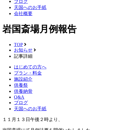
ブログ
天国へのお手紙
会社概要
岩国斎場月例報告
TOP
お知らせ
記事詳細
はじめての方へ
プラン・料金
施設紹介
供養祭
供養納骨
Q&A
ブログ
天国へのお手紙
１１月１３日午後２時より、