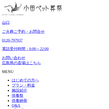
山
口
ご火葬ご予約・お問合せ
0120-797937
電話受付時間：6:00～22:00
お問い合わせ
広島県の斎場はこちら
MENU
はじめての方へ
プラン・料金
施設紹介
供養祭
供養納骨
Q&A