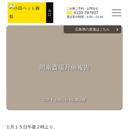
ご火葬ご予約・お問合せ
山
0120-797937
口
電話受付時間：6:00～22:00
広島県の斎場はこちら
周南斎場月例報告
TOP
お知らせ
記事詳細
１月１５日午後２時より、