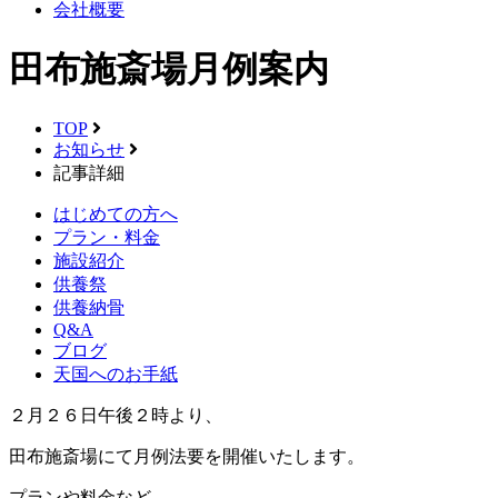
会社概要
田布施斎場月例案内
TOP
お知らせ
記事詳細
はじめての方へ
プラン・料金
施設紹介
供養祭
供養納骨
Q&A
ブログ
天国へのお手紙
２月２６日午後２時より、
田布施斎場にて月例法要を開催いたします。
プランや料金など