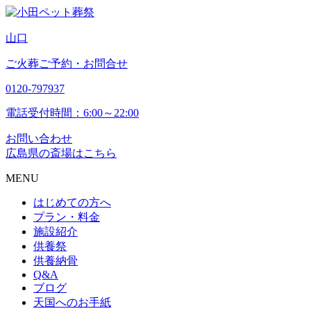
山
口
ご火葬ご予約・お問合せ
0120-797937
電話受付時間：6:00～22:00
お問い合わせ
広島県の斎場はこちら
MENU
はじめての方へ
プラン・料金
施設紹介
供養祭
供養納骨
Q&A
ブログ
天国へのお手紙