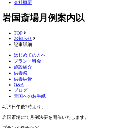
会社概要
岩国斎場月例案内以
TOP
お知らせ
記事詳細
はじめての方へ
プラン・料金
施設紹介
供養祭
供養納骨
Q&A
ブログ
天国へのお手紙
4月9日午後2時より、
岩国斎場にて月例法要を開催いたします。
プランや料金など