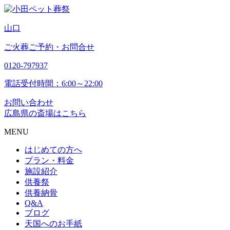
山
口
ご火葬ご予約・お問合せ
0120-797937
電話受付時間：6:00～22:00
お問い合わせ
広島県の斎場はこちら
MENU
はじめての方へ
プラン・料金
施設紹介
供養祭
供養納骨
Q&A
ブログ
天国へのお手紙