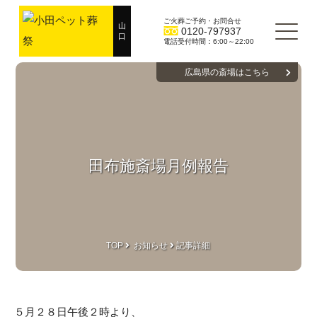
ご火葬ご予約・お問合せ
山
0120-797937
口
電話受付時間：6:00～22:00
広島県の斎場はこちら
田布施斎場月例報告
TOP
お知らせ
記事詳細
５月２８日午後２時より、