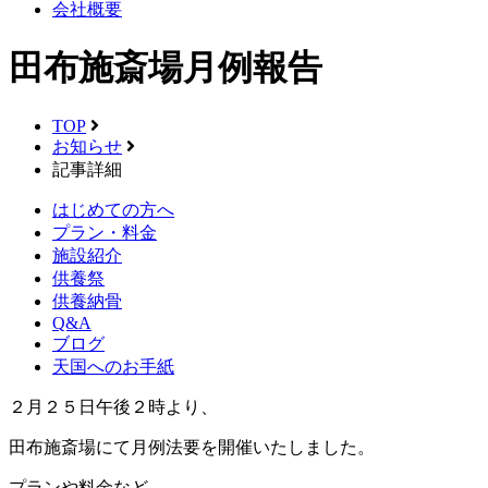
会社概要
田布施斎場月例報告
TOP
お知らせ
記事詳細
はじめての方へ
プラン・料金
施設紹介
供養祭
供養納骨
Q&A
ブログ
天国へのお手紙
２月２５日午後２時より、
田布施斎場にて月例法要を開催いたしました。
プランや料金など