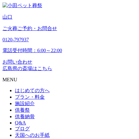
山
口
ご火葬ご予約・お問合せ
0120-797937
電話受付時間：6:00～22:00
お問い合わせ
広島県の斎場はこちら
MENU
はじめての方へ
プラン・料金
施設紹介
供養祭
供養納骨
Q&A
ブログ
天国へのお手紙