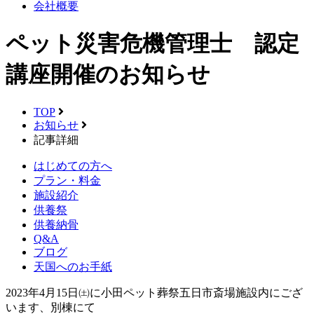
会社概要
ペット災害危機管理士 認定
講座開催のお知らせ
TOP
お知らせ
記事詳細
はじめての方へ
プラン・料金
施設紹介
供養祭
供養納骨
Q&A
ブログ
天国へのお手紙
2023年4月15日㈯に小田ペット葬祭五日市斎場施設内にござ
います、別棟にて