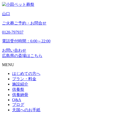
山
口
ご火葬ご予約・お問合せ
0120-797937
電話受付時間：6:00～22:00
お問い合わせ
広島県の斎場はこちら
MENU
はじめての方へ
プラン・料金
施設紹介
供養祭
供養納骨
Q&A
ブログ
天国へのお手紙