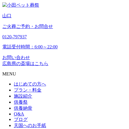
山
口
ご火葬ご予約・お問合せ
0120-797937
電話受付時間：6:00～22:00
お問い合わせ
広島県の斎場はこちら
MENU
はじめての方へ
プラン・料金
施設紹介
供養祭
供養納骨
Q&A
ブログ
天国へのお手紙