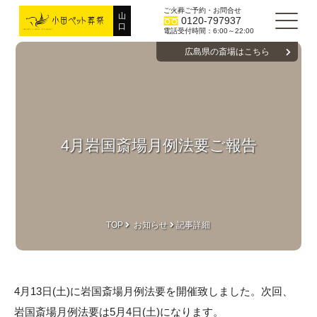
ご火葬ご予約・お問合せ
山
0120-797937
口
電話受付時間：6:00～22:00
広島県の斎場はこちら
4月岩国斎場月例法要ご報告
TOP
お知らせ
記事詳細
4月13日(土)に岩国斎場月例法要を開催致しました。次回、
岩国斎場月例法要は5月4日(土)になります。