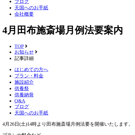
ブログ
天国へのお手紙
会社概要
4月田布施斎場月例法要案内
TOP
お知らせ
記事詳細
はじめての方へ
プラン・料金
施設紹介
供養祭
供養納骨
Q&A
ブログ
天国へのお手紙
4月26日(土)14時より田布施斎場月例法要を開催いたします。