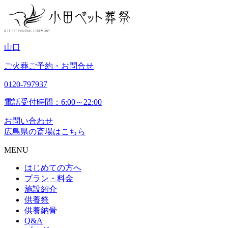
山
口
ご火葬ご予約・お問合せ
0120-797937
電話受付時間：6:00～22:00
お問い合わせ
広島県の斎場はこちら
MENU
はじめての方へ
プラン・料金
施設紹介
供養祭
供養納骨
Q&A