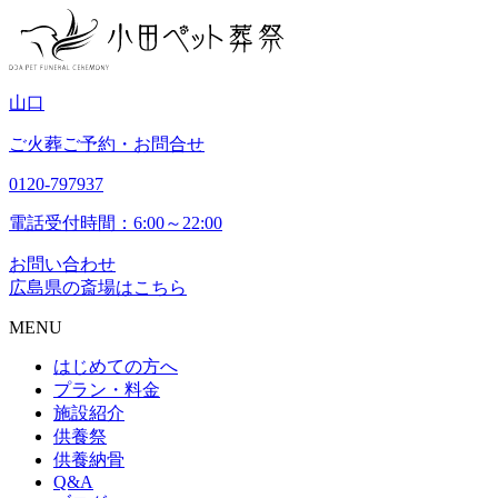
山
口
ご火葬ご予約・お問合せ
0120-797937
電話受付時間：6:00～22:00
お問い合わせ
広島県の斎場はこちら
MENU
はじめての方へ
プラン・料金
施設紹介
供養祭
供養納骨
Q&A