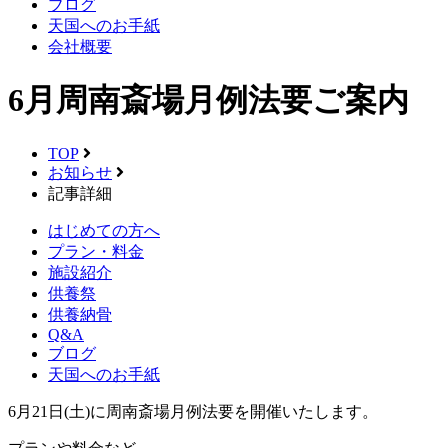
ブログ
天国へのお手紙
会社概要
6月周南斎場月例法要ご案内
TOP
お知らせ
記事詳細
はじめての方へ
プラン・料金
施設紹介
供養祭
供養納骨
Q&A
ブログ
天国へのお手紙
6月21日(土)に周南斎場月例法要を開催いたします。