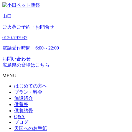
山
口
ご火葬ご予約・お問合せ
0120-797937
電話受付時間：6:00～22:00
お問い合わせ
広島県の斎場はこちら
MENU
はじめての方へ
プラン・料金
施設紹介
供養祭
供養納骨
Q&A
ブログ
天国へのお手紙