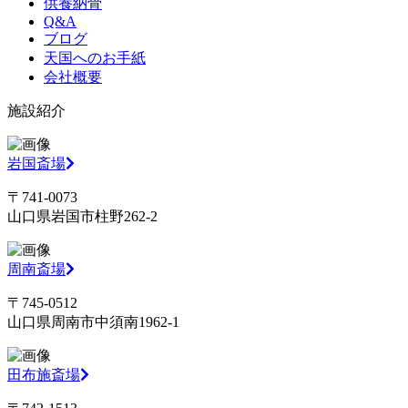
供養納骨
Q&A
ブログ
天国へのお手紙
会社概要
施設紹介
岩国斎場
〒741-0073
山口県岩国市柱野262-2
周南斎場
〒745-0512
山口県周南市中須南1962-1
田布施斎場