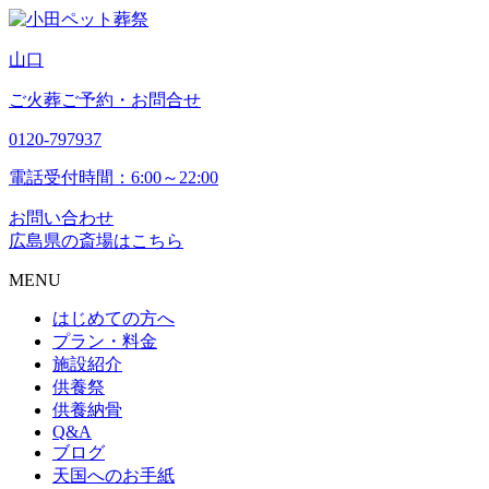
山
口
ご火葬ご予約・お問合せ
0120-797937
電話受付時間：6:00～22:00
お問い合わせ
広島県の斎場はこちら
MENU
はじめての方へ
プラン・料金
施設紹介
供養祭
供養納骨
Q&A
ブログ
天国へのお手紙