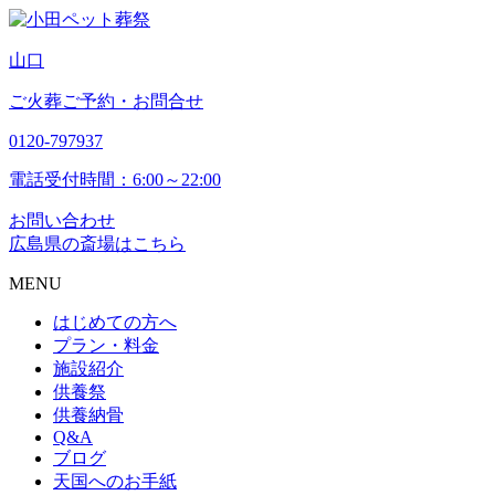
山
口
ご火葬ご予約・お問合せ
0120-797937
電話受付時間：6:00～22:00
お問い合わせ
広島県の斎場はこちら
MENU
はじめての方へ
プラン・料金
施設紹介
供養祭
供養納骨
Q&A
ブログ
天国へのお手紙