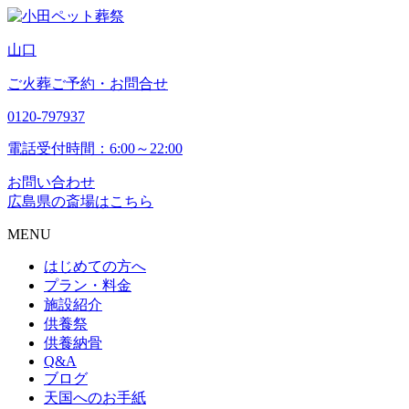
山
口
ご火葬ご予約・お問合せ
0120-797937
電話受付時間：6:00～22:00
お問い合わせ
広島県の斎場はこちら
MENU
はじめての方へ
プラン・料金
施設紹介
供養祭
供養納骨
Q&A
ブログ
天国へのお手紙