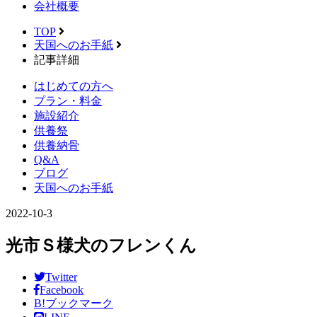
会社概要
TOP
天国へのお手紙
記事詳細
はじめての方へ
プラン・料金
施設紹介
供養祭
供養納骨
Q&A
ブログ
天国へのお手紙
2022-10-3
光市Ｓ様犬のフレンくん
Twitter
Facebook
B!
ブックマーク