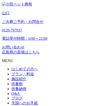
山
口
ご火葬ご予約・お問合せ
0120-797937
電話受付時間：6:00～22:00
お問い合わせ
広島県の斎場はこちら
MENU
はじめての方へ
プラン・料金
施設紹介
供養祭
供養納骨
Q&A
ブログ
天国へのお手紙