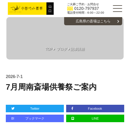
ご火葬ご予約・お問合せ
山
0120-797937
口
電話受付時間：6:00～22:00
広島県の斎場はこちら
TOP
ブログ
記事詳細
2026-7-1
7月周南斎場供養祭ご案内
Twitter
Facebook
B!
ブックマーク
LINE