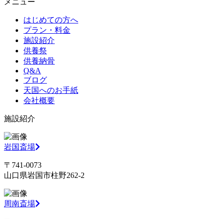
メニュー
はじめての方へ
プラン・料金
施設紹介
供養祭
供養納骨
Q&A
ブログ
天国へのお手紙
会社概要
施設紹介
岩国斎場
〒741-0073
山口県岩国市柱野262-2
周南斎場