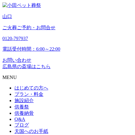
山
口
ご火葬ご予約・お問合せ
0120-797937
電話受付時間：6:00～22:00
お問い合わせ
広島県の斎場はこちら
MENU
はじめての方へ
プラン・料金
施設紹介
供養祭
供養納骨
Q&A
ブログ
天国へのお手紙