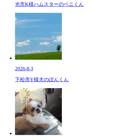
光市K様ハムスターのベニくん
2026-8-3
下松市Y様犬のぽんくん