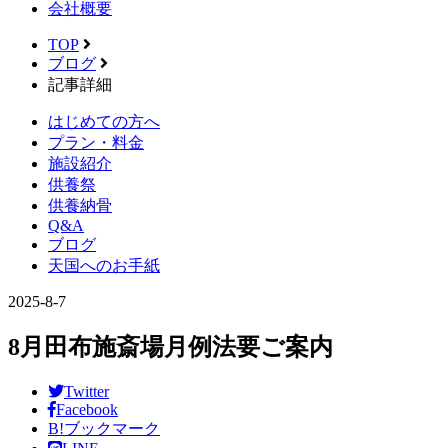
会社概要
TOP
ブログ
記事詳細
はじめての方へ
プラン・料金
施設紹介
供養祭
供養納骨
Q&A
ブログ
天国へのお手紙
2025-8-7
8月田布施斎場月例法要ご案内
Twitter
Facebook
B!
ブックマーク