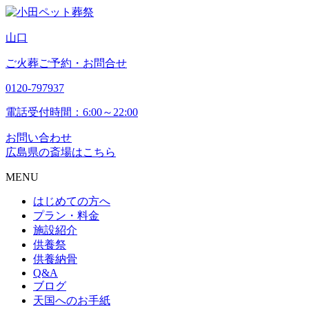
山
口
ご火葬ご予約・お問合せ
0120-797937
電話受付時間：6:00～22:00
お問い合わせ
広島県の斎場はこちら
MENU
はじめての方へ
プラン・料金
施設紹介
供養祭
供養納骨
Q&A
ブログ
天国へのお手紙